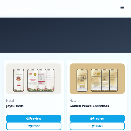
Natal
Natal
Joyful Bells
Golden Peace Christmas
Preview
Preview
Order
Order